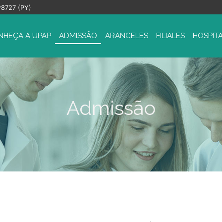
*8727 (PY)
NHEÇA A UPAP
ADMISSÃO
ARANCELES
FILIALES
HOSPITA
Admissão