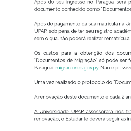
Após do seu ingresso no Paraguai será 
documento conhecido como "Documentos 
Após do pagamento da sua matrícula na Un
UPAP, sob pena de ter seu registro acadê
sem o qual não poderá realizar rematrícul
Os custos para a obtenção dos docume
"Documentos de Migração" só pode ser f
Paraguai,
migraciones.gov.py
. Não é possí
Uma vez realizado o protocolo do "Documen
A renovação deste documento é cada 2 ano
A Universidade UPAP assessorará nos t
renovação, o Estudante deverá seguir as in