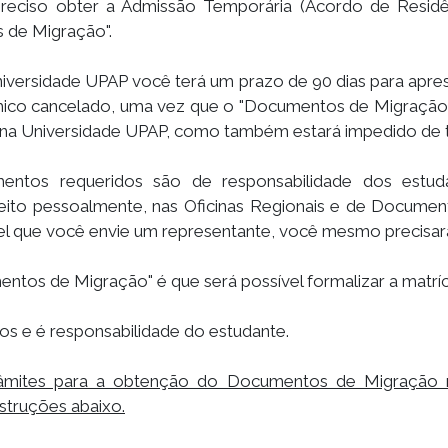
preciso obter a Admissão Temporária (Acordo de Residê
de Migração".
iversidade UPAP você terá um prazo de 90 dias para apre
mico cancelado, uma vez que o "Documentos de Migração" 
a na Universidade UPAP, como também estará impedido de t
ntos requeridos são de responsabilidade dos estud
eito pessoalmente, nas Oficinas Regionais e de Docum
vel que você envie um representante, você mesmo precisar
tos de Migração" é que será possível formalizar a matríc
s e é responsabilidade do estudante.
râmites para a obtenção do Documentos de Migração no
struções abaixo.