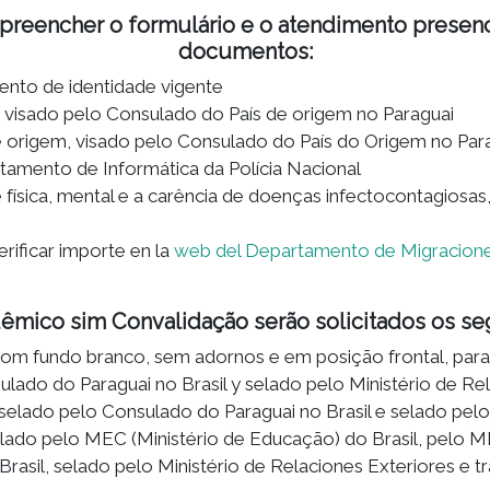
reencher o formulário e o atendimento presenci
documentos:
ento de identidade vigente
, visado pelo Consulado do País de origem no Paraguai
e origem, visado pelo Consulado do País do Origem no Par
tamento de Informática da Polícia Nacional
física, mental e a carência de doenças infectocontagiosas
rificar importe en la
web del Departamento de Migracion
dêmico sim Convalidação serão solicitados os s
, com fundo branco, sem adornos e em posição frontal, para
ulado do Paraguai no Brasil y selado pelo Ministério de Re
selado pelo Consulado do Paraguai no Brasil e selado pelo
lado pelo MEC (Ministério de Educação) do Brasil, pelo M
asil, selado pelo Ministério de Relaciones Exteriores e tr