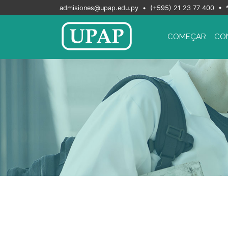
admisiones@upap.edu.py
•
(+595) 21 23 77 400 • 
COMEÇAR
CO