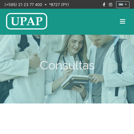
(+595) 21 23 77 400 • *8727 (PY)
Consultas