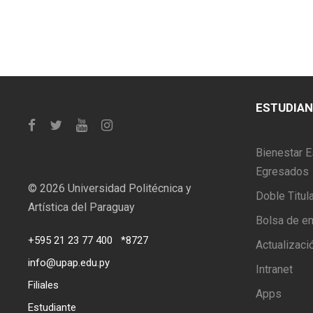
ESTUDIA
Bienestar E
Egresados
©
2026 Universidad Politécnica y
Doble Titul
Artística del Paraguay
Bolsa de e
+595 21 23 77 400
*8727
Actualizaci
info@upap.edu.py
Intranet
Filiales
Apps
Estudiante