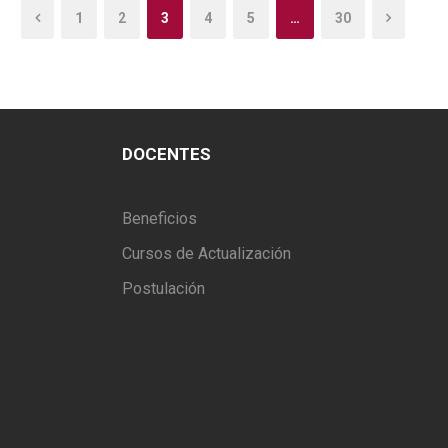
1
2
3
4
5
…
30
DOCENTES
Beneficios
Cursos de Actualización
Postulación