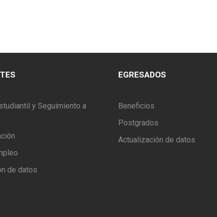
NTES
EGRESADOS
studiantil y Seguimiento a
Beneficios
Postgrados
ación
Actualización de datos
mpleo
ón de datos