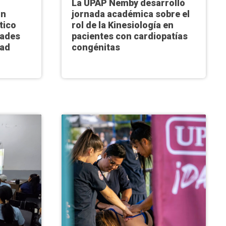
La UPAP Ñemby desarrolló
ón
jornada académica sobre el
tico
rol de la Kinesiología en
dades
pacientes con cardiopatías
dad
congénitas