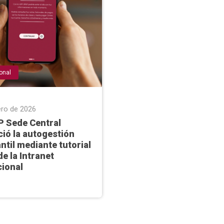
ional
ero de 2026
P Sede Central
ció la autogestión
ntil mediante tutorial
de la Intranet
cional