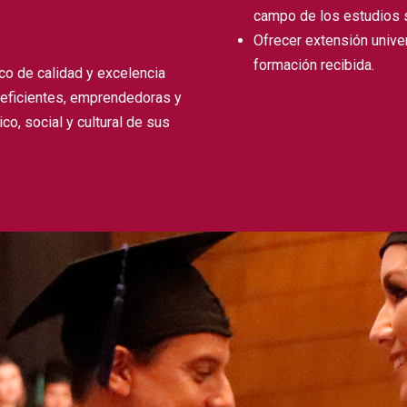
campo de los estudios 
Ofrecer extensión unive
formación recibida.
co de calidad y excelencia
, eficientes, emprendedoras y
co, social y cultural de sus