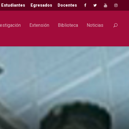
Estudiantes
Egresados
Docentes
estigación
Extensión
Biblioteca
Noticias