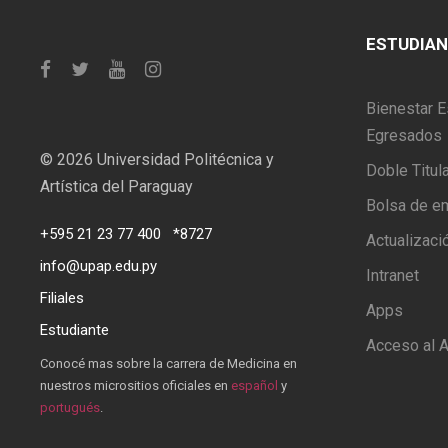
ESTUDIA
Bienestar E
Egresados
©
2026 Universidad Politécnica y
Doble Titul
Artística del Paraguay
Bolsa de e
+595 21 23 77 400
*8727
Actualizaci
info@upap.edu.py
Intranet
Filiales
Apps
Estudiante
Acceso al A
Conocé mas sobre la carrera de Medicina en
nuestros micrositios oficiales en
español
y
portugués
.