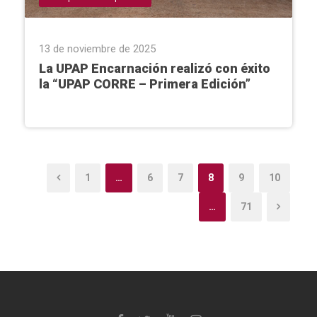
13 de noviembre de 2025
La UPAP Encarnación realizó con éxito
la “UPAP CORRE – Primera Edición”
1
…
6
7
8
9
10
…
71