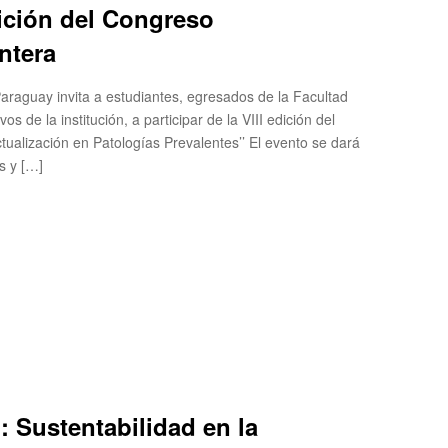
dición del Congreso
v
i
ontera
s
t
 Paraguay invita a estudiantes, egresados de la Facultad
a
os de la institución, a participar de la VIII edición del
s
tualización en Patologías Prevalentes’’ El evento se dará
d
s y […]
e
E
v
e
n
t
o
: Sustentabilidad en la