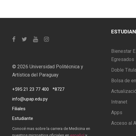
ESTUDIA
Bienestar E
Egresados
©
2026 Universidad Politécnica y
Doble Titul
Artística del Paraguay
Bolsa de e
+595 21 23 77 400
*8727
Actualizaci
info@upap.edu.py
Intranet
Filiales
Apps
Estudiante
Acceso al A
Conocé mas sobre la carrera de Medicina en
nuestros micrositios oficiales en
español
y