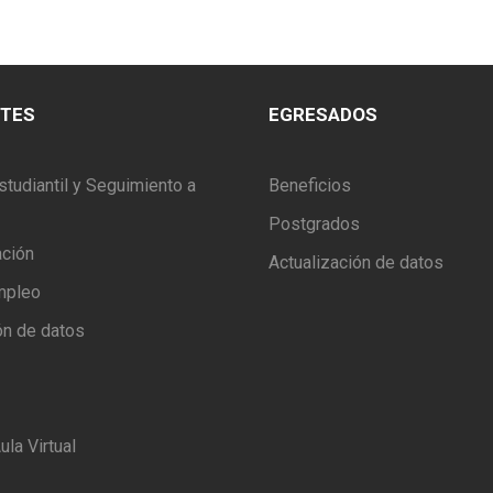
NTES
EGRESADOS
studiantil y Seguimiento a
Beneficios
Postgrados
ación
Actualización de datos
mpleo
ón de datos
ula Virtual