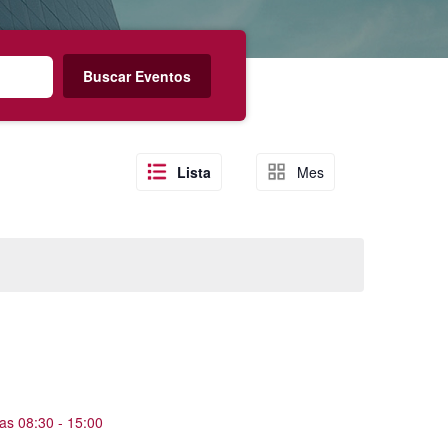
Buscar Eventos
N
Lista
Mes
a
v
e
g
a
c
i
ó
n
d
las 08:30
-
15:00
e