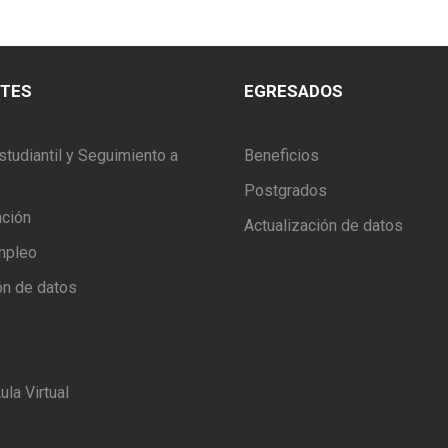
NTES
EGRESADOS
studiantil y Seguimiento a
Beneficios
Postgrados
ación
Actualización de datos
mpleo
ón de datos
ula Virtual