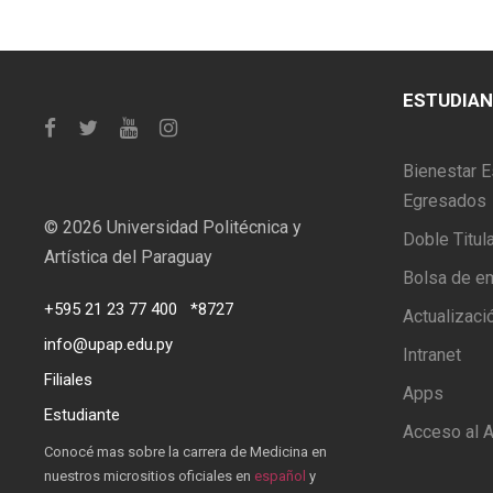
ESTUDIA
Bienestar E
Egresados
©
2026 Universidad Politécnica y
Doble Titul
Artística del Paraguay
Bolsa de e
+595 21 23 77 400
*8727
Actualizaci
info@upap.edu.py
Intranet
Filiales
Apps
Estudiante
Acceso al A
Conocé mas sobre la carrera de Medicina en
nuestros micrositios oficiales en
español
y