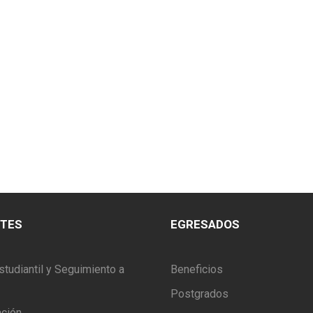
NTES
EGRESADOS
studiantil y Seguimiento a
Beneficios
Postgrados
ación