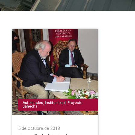
Autoridades
,
Institucional
,
Proyecto
Jahecha
5 de octubre de 2018