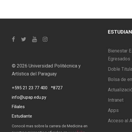
ESTUDIA
Bienestar E
Egresados
©
2026 Universidad Politécnica y
Doble Titul
Artística del Paraguay
Bolsa de e
+595 21 23 77 400
*8727
Actualizaci
info@upap.edu.py
Intranet
Filiales
Apps
Estudiante
Acceso al A
Conocé mas sobre la carrera de Medicina en