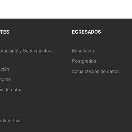
NTES
EGRESADOS
studiantil y Seguimiento a
Beneficios
Postgrados
ación
Actualización de datos
mpleo
ón de datos
ula Virtual