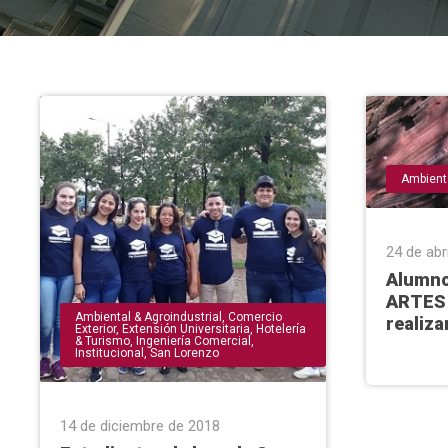
Ambienta
24 de abr
Alumno
ARTES
Ambiental & Agroindustrial
,
Comercio
realiz
Exterior
,
Extensión Universitaria
,
Hotelería
& Turismo
,
Ingeniería Comercial
,
Institucional
,
San Lorenzo
14 de diciembre de 2018