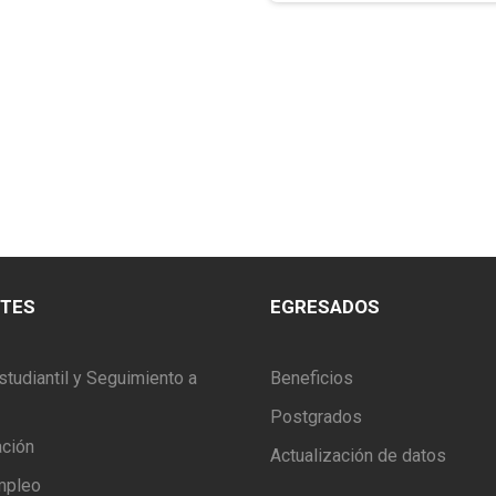
NTES
EGRESADOS
studiantil y Seguimiento a
Beneficios
Postgrados
ación
Actualización de datos
mpleo