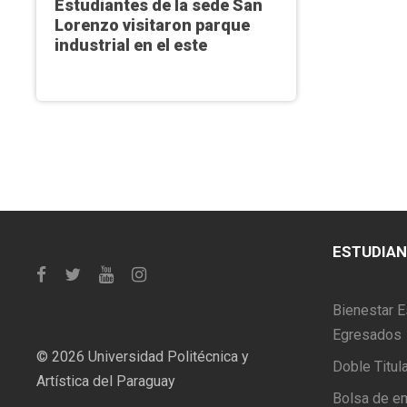
Estudiantes de la sede San
Lorenzo visitaron parque
industrial en el este
ESTUDIA
Bienestar E
Egresados
©
2026 Universidad Politécnica y
Doble Titul
Artística del Paraguay
Bolsa de e