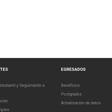
NTES
EGRESADOS
studiantil y Seguimiento a
Beneficios
Postgrados
ación
Actualización de datos
mpleo