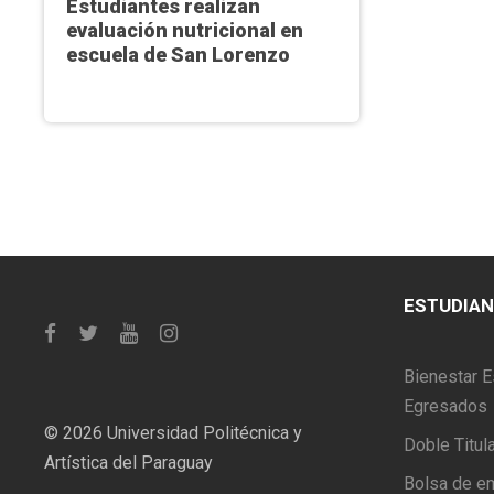
Estudiantes realizan
evaluación nutricional en
escuela de San Lorenzo
ESTUDIA
Bienestar E
Egresados
©
2026 Universidad Politécnica y
Doble Titul
Artística del Paraguay
Bolsa de e