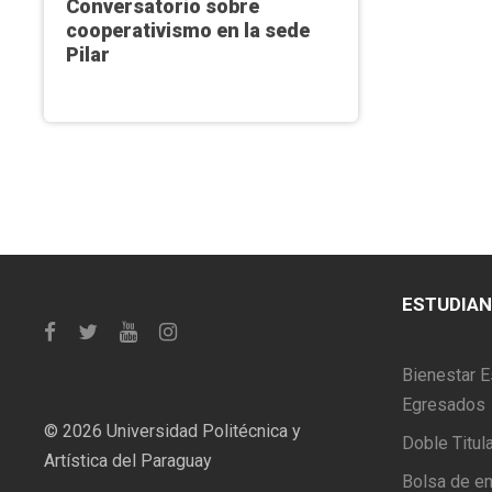
Conversatorio sobre
cooperativismo en la sede
Pilar
ESTUDIA
Bienestar E
Egresados
©
2026 Universidad Politécnica y
Doble Titul
Artística del Paraguay
Bolsa de e