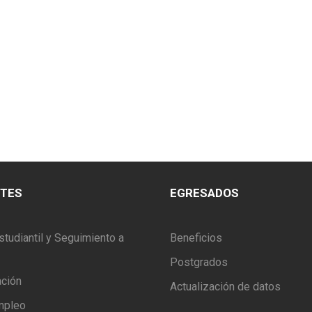
NTES
EGRESADOS
studiantil y Seguimiento a
Beneficios
Postgrados
ación
Actualización de datos
mpleo