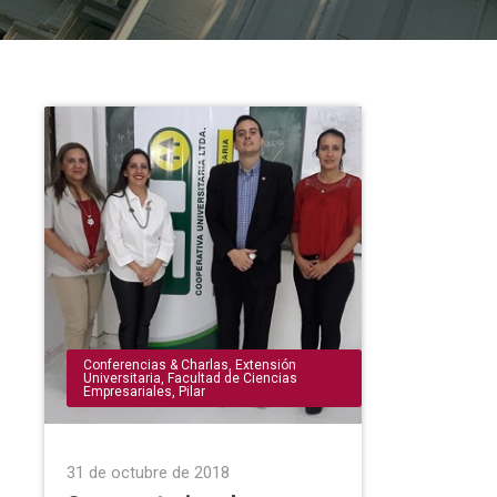
Conferencias & Charlas
,
Extensión
Universitaria
,
Facultad de Ciencias
Empresariales
,
Pilar
31 de octubre de 2018