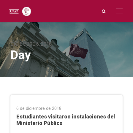
DICIEMBRE 6, 2018
Day
Extensión Universitaria
,
Facultad de Ciencias de la Salud
,
Medicina
,
Ñemby
,
Visita técnica
6 de diciembre de 2018
Estudiantes visitaron instalaciones del
Ministerio Público