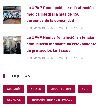
La UPAP Concepción brindó atención
médica integral a más de 150
personas de la comunidad
6 DE MAYO DE 2026
ARELI ESPINOLA
BY
La UPAP Ñemby fortaleció la atención
comunitaria mediante un relevamiento
de protocolos kinésicos
6 DE MAYO DE 2026
ARELI ESPINOLA
BY
ETIQUETAS
ABOGACÍA
ANEAES
ARQUITECTURA
ARTE
ASUNCIÓN
BENJAMÍN FERNÁNDEZ BOGADO