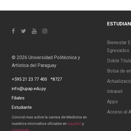
ESTUDIA
Bienestar E
Egresados
©
2026 Universidad Politécnica y
Doble Titul
Artística del Paraguay
Bolsa de e
+595 21 23 77 400
*8727
Actualizaci
info@upap.edu.py
Intranet
Filiales
Apps
Estudiante
Acceso al A
Conocé mas sobre la carrera de Medicina en
nuestros micrositios oficiales en
español
y
portugués
.