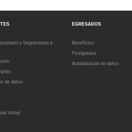
NTES
EGRESADOS
studiantil y Seguimiento a
Beneficios
Postgrados
ación
Actualización de datos
mpleo
ón de datos
ula Virtual