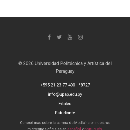
©
2026 Universidad Politécnica y Artística del
Paraguay
+595 21 23 77 400
*8727
info@upap.edu.py
Filiales
Estudiante
Conocé mas sobre la carrera de Medicina en nuestros
micrositios oficiales en
español
y
portugués
.