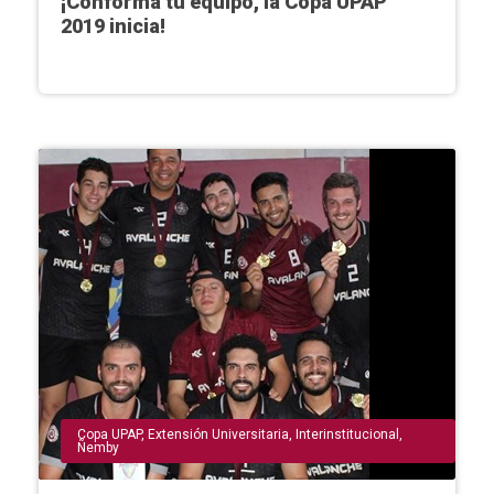
¡Conformá tu equipo, la Copa UPAP
2019 inicia!
Copa UPAP
,
Extensión Universitaria
,
Interinstitucional
,
Ñemby