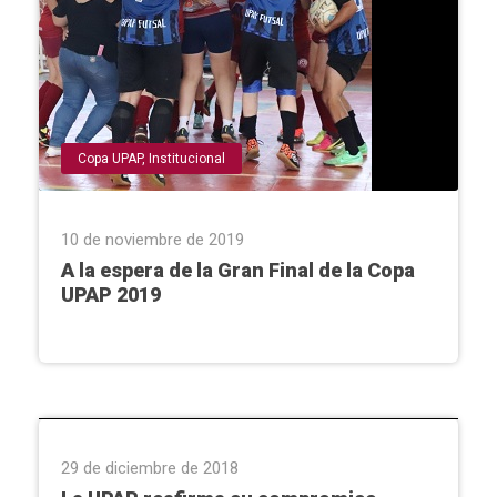
Copa UPAP
,
Institucional
10 de noviembre de 2019
A la espera de la Gran Final de la Copa
Arte
,
cambio climático y desarrollo sostenible: Impacto
UPAP 2019
sobre los derechos humanos
,
Carreras
,
Centro de
Innovación e Investigación
,
Conferencias & Charlas
,
Congreso Internacional
,
Conversatorio
,
Copa UPAP
,
Creamoda
,
Dirección de Orientación y Bienestar
Estudiantil
,
Eventos
,
Eventos deportivos
,
Expo Ciencias e
Investigación
,
Extensión Universitaria
,
Facultades
,
Graduaciones
,
HUSL
,
Interinstitucional
,
Investigación
,
Proyecto Jahecha
29 de diciembre de 2018