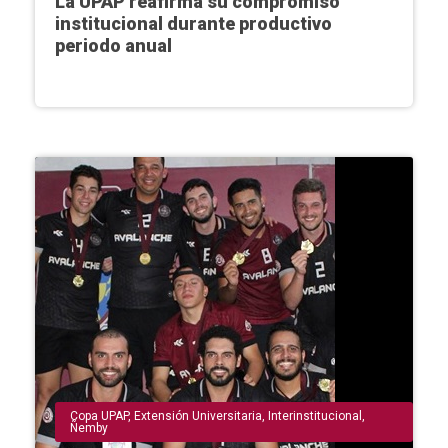
La UPAP reafirma su compromiso
institucional durante productivo
periodo anual
Copa UPAP
,
Extensión Universitaria
,
Interinstitucional
,
Ñemby