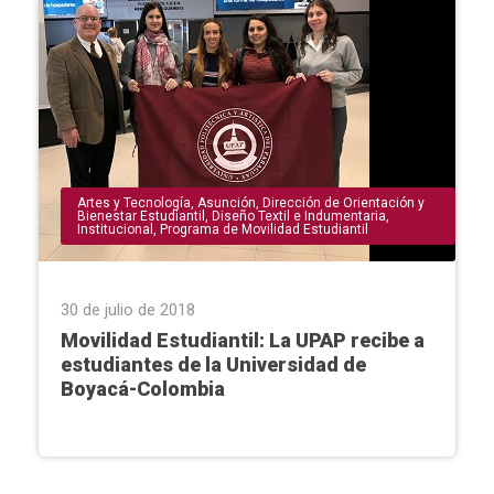
Artes y Tecnología
,
Asunción
,
Dirección de Orientación y
Bienestar Estudiantil
,
Diseño Textil e Indumentaria
,
Institucional
,
Programa de Movilidad Estudiantil
30 de julio de 2018
Movilidad Estudiantil: La UPAP recibe a
estudiantes de la Universidad de
Boyacá-Colombia