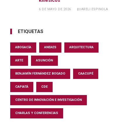
kinésicos
6 DE MAYO DE 2026
ARELI ESPINOLA
BY
ETIQUETAS
ABOGACÍA
ANEAES
ARQUITECTURA
ARTE
ASUNCIÓN
BENJAMÍN FERNÁNDEZ BOGADO
CAACUPÉ
CAPIATÁ
CDE
CENTRO DE INNOVACIÓN E INVESTIGACIÓN
CHARLAS Y CONFERENCIAS