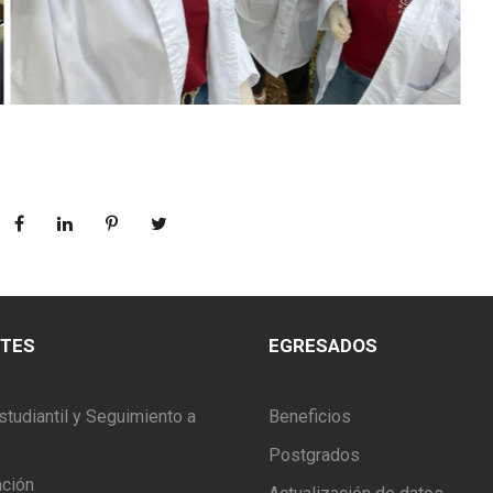
NTES
EGRESADOS
studiantil y Seguimiento a
Beneficios
Postgrados
ación