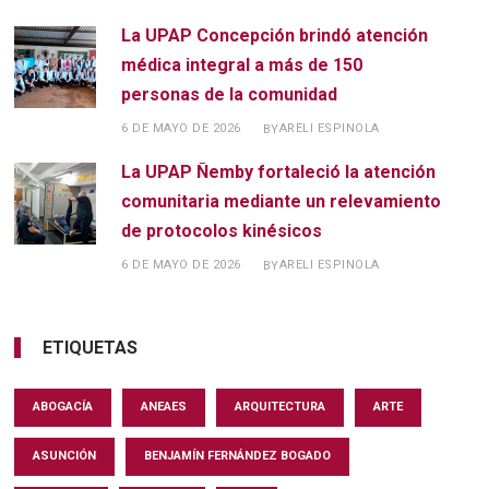
La UPAP Concepción brindó atención
médica integral a más de 150
personas de la comunidad
6 DE MAYO DE 2026
ARELI ESPINOLA
BY
La UPAP Ñemby fortaleció la atención
comunitaria mediante un relevamiento
de protocolos kinésicos
6 DE MAYO DE 2026
ARELI ESPINOLA
BY
ETIQUETAS
ABOGACÍA
ANEAES
ARQUITECTURA
ARTE
ASUNCIÓN
BENJAMÍN FERNÁNDEZ BOGADO