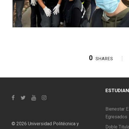
0
SHARES
ESTUDIA
Bienestar E
Egresados
©
2026 Universidad Politécnica y
Doble Titul