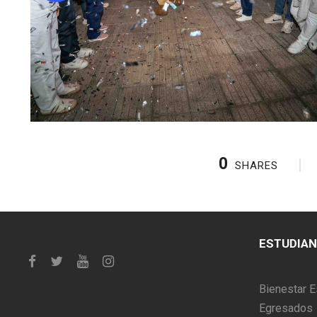
0
SHARES
ESTUDIA
Bienestar E
Egresados