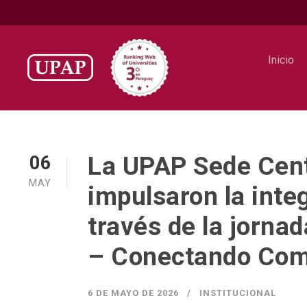
Inicio
La UPAP Sede Cent
06
MAY
impulsaron la integ
través de la jorna
– Conectando Com
6 DE MAYO DE 2026
INSTITUCIONAL