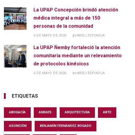
La UPAP Concepción brindó atención
médica integral a más de 150
personas de la comunidad
6 DE MAYO DE 2026
ARELI ESPINOLA
BY
La UPAP Ñemby fortaleció la atención
comunitaria mediante un relevamiento
de protocolos kinésicos
6 DE MAYO DE 2026
ARELI ESPINOLA
BY
ETIQUETAS
ABOGACÍA
ANEAES
ARQUITECTURA
ARTE
ASUNCIÓN
BENJAMÍN FERNÁNDEZ BOGADO