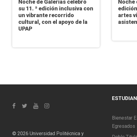
Noche de Galerías celebró
Noche d
su 11. ª edición inclusiva con
edición
un vibrante recorrido
artes v
cultural, con el apoyo de la
asiste
UPAP
ESTUDIA
Bienestar E
Egresados
©
2026 Universidad Politécnica y
Doble Titul