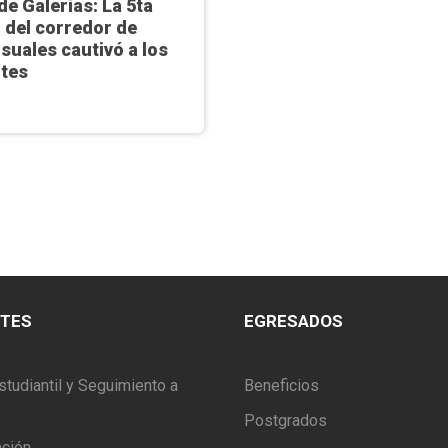
e Galerías: La 5ta
 del corredor de
isuales cautivó a los
ntes
NTES
EGRESADOS
studiantil y Seguimiento a
Beneficios
Postgrados
ación