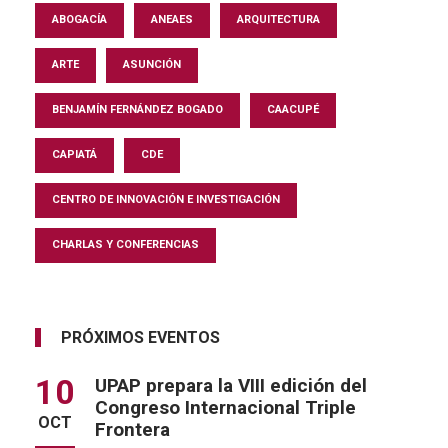
ABOGACÍA
ANEAES
ARQUITECTURA
ARTE
ASUNCIÓN
BENJAMÍN FERNÁNDEZ BOGADO
CAACUPÉ
CAPIATÁ
CDE
CENTRO DE INNOVACIÓN E INVESTIGACIÓN
CHARLAS Y CONFERENCIAS
PRÓXIMOS EVENTOS
10
UPAP prepara la VIII edición del
Congreso Internacional Triple
OCT
Frontera