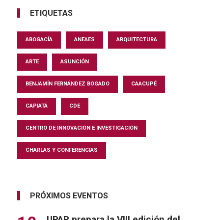
ETIQUETAS
ABOGACÍA
ANEAES
ARQUITECTURA
ARTE
ASUNCIÓN
BENJAMÍN FERNÁNDEZ BOGADO
CAACUPÉ
CAPIATÁ
CDE
CENTRO DE INNOVACIÓN E INVESTIGACIÓN
CHARLAS Y CONFERENCIAS
PRÓXIMOS EVENTOS
UPAP prepara la VIII edición del