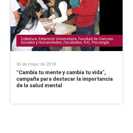
Cobertura
,
Extensión Universitaria
,
Facultad de Ciencias
Sociales y Humanidades
,
Facultades
,
PJC
,
Psicología
30 de mayo de 2018
“Cambia tu mente y cambia tu vida”,
campaña para destacar la importancia
de la salud mental