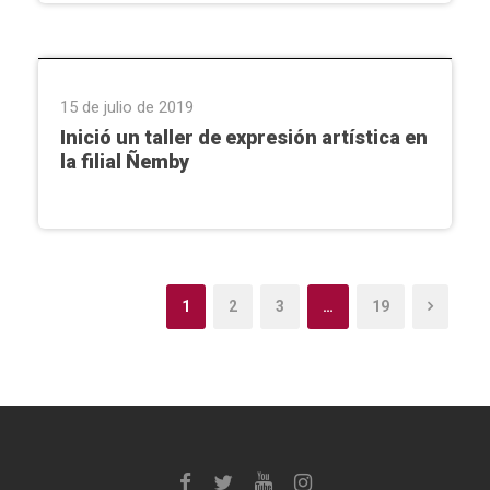
Arte
,
Ñemby
15 de julio de 2019
Inició un taller de expresión artística en
la filial Ñemby
1
2
3
…
19