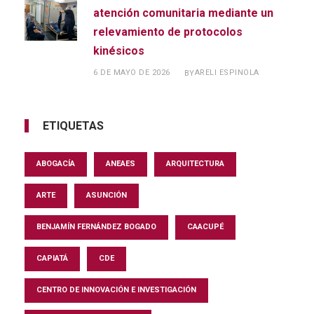
atención comunitaria mediante un
relevamiento de protocolos
kinésicos
6 DE MAYO DE 2026
ARELI ESPINOLA
BY
ETIQUETAS
ABOGACÍA
ANEAES
ARQUITECTURA
ARTE
ASUNCIÓN
BENJAMÍN FERNÁNDEZ BOGADO
CAACUPÉ
CAPIATÁ
CDE
CENTRO DE INNOVACIÓN E INVESTIGACIÓN