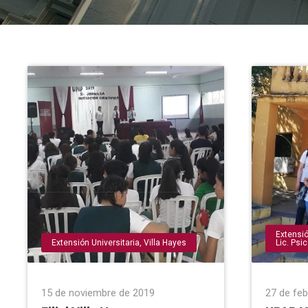
Extensió
Extensión Universitaria
,
Villa Hayes
Lic. Psi
15 de noviembre de 2019
27 de fe