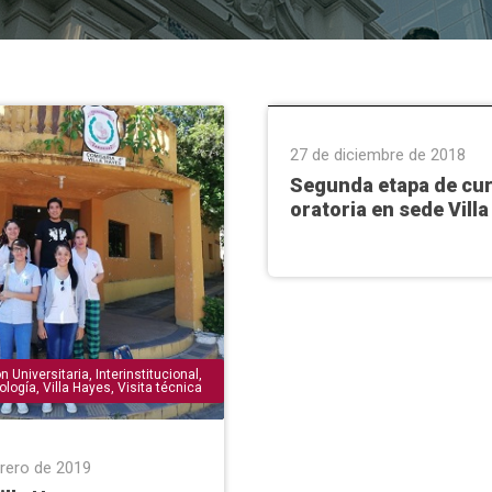
Conferencias & Charlas
,
Conve
Facultad de Ciencias Sociales
Humanidades
,
Villa Hayes
27 de diciembre de 2018
Segunda etapa de cu
oratoria en sede Vill
n Universitaria
,
Interinstitucional
,
cología
,
Villa Hayes
,
Visita técnica
brero de 2019