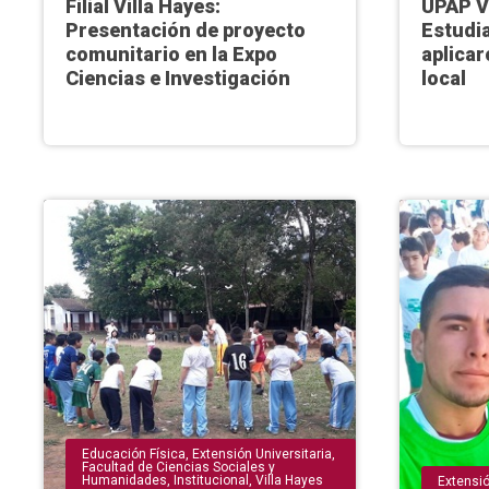
Filial Villa Hayes:
UPAP Vi
Presentación de proyecto
Estudi
comunitario en la Expo
aplicar
Ciencias e Investigación
local
Educación Física
,
Extensión Universitaria
,
Facultad de Ciencias Sociales y
Humanidades
,
Institucional
,
Villa Hayes
Extensió