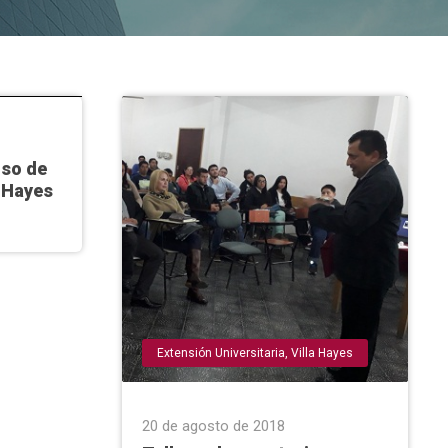
rsatorio
,
 y
rso de
a Hayes
Extensión Universitaria
,
Villa Hayes
20 de agosto de 2018