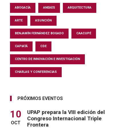
ABOGACÍA
ANEAES
ARQUITECTURA
ARTE
ASUNCIÓN
BENJAMÍN FERNÁNDEZ BOGADO
CAACUPÉ
CAPIATÁ
CDE
CENTRO DE INNOVACIÓN E INVESTIGACIÓN
CHARLAS Y CONFERENCIAS
PRÓXIMOS EVENTOS
10
UPAP prepara la VIII edición del
Congreso Internacional Triple
OCT
Frontera