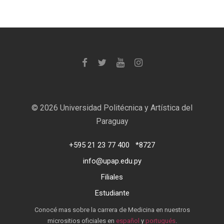
©
2026 Universidad Politécnica y Artística del
Paraguay
+595 21 23 77 400
*8727
info@upap.edu.py
Filiales
Estudiante
Conocé mas sobre la carrera de Medicina en nuestros
micrositios oficiales en
español
y
portugués
.