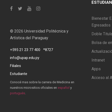
ESTUDIA
Bienestar E
Egresados
©
2026 Universidad Politécnica y
Doble Titul
Artística del Paraguay
Bolsa de e
+595 21 23 77 400
*8727
Actualizaci
info@upap.edu.py
Intranet
Filiales
Apps
Estudiante
Acceso al A
Conocé mas sobre la carrera de Medicina en
nuestros micrositios oficiales en
español
y
portugués
.