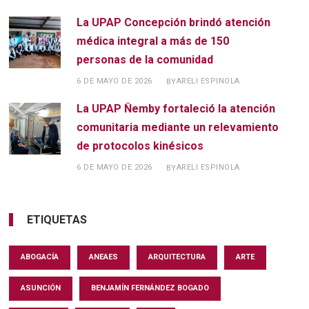
La UPAP Concepción brindó atención
médica integral a más de 150
personas de la comunidad
6 DE MAYO DE 2026
ARELI ESPINOLA
BY
La UPAP Ñemby fortaleció la atención
comunitaria mediante un relevamiento
de protocolos kinésicos
6 DE MAYO DE 2026
ARELI ESPINOLA
BY
ETIQUETAS
ABOGACÍA
ANEAES
ARQUITECTURA
ARTE
ASUNCIÓN
BENJAMÍN FERNÁNDEZ BOGADO