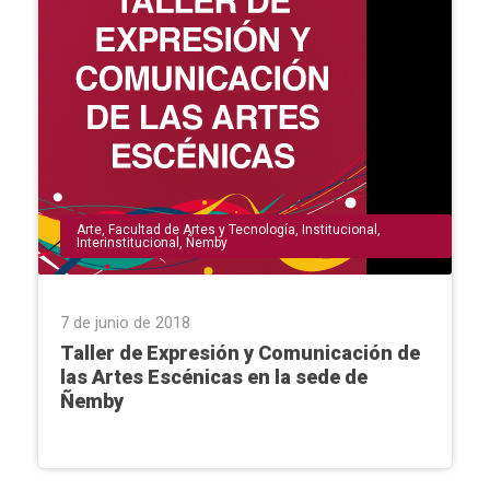
Arte
,
Facultad de Artes y Tecnología
,
Institucional
,
Interinstitucional
,
Ñemby
7 de junio de 2018
Taller de Expresión y Comunicación de
las Artes Escénicas en la sede de
Ñemby