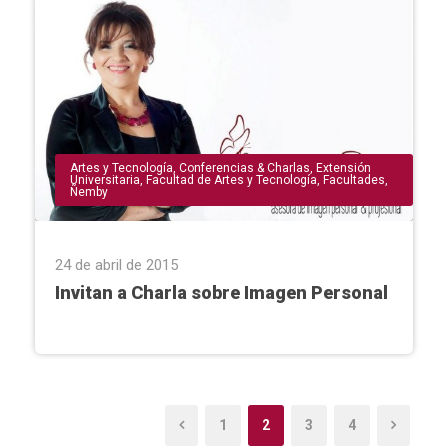
Artes y Tecnología
,
Conferencias & Charlas
,
Extensión
Universitaria
,
Facultad de Artes y Tecnología
,
Facultades
,
Ñemby
24 de abril de 2015
Invitan a Charla sobre Imagen Personal
1
2
3
4