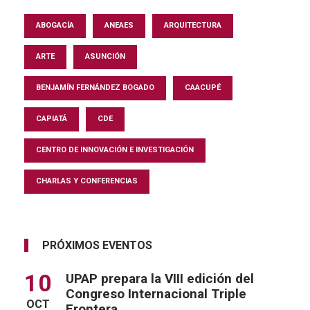
ABOGACÍA
ANEAES
ARQUITECTURA
ARTE
ASUNCIÓN
BENJAMÍN FERNÁNDEZ BOGADO
CAACUPÉ
CAPIATÁ
CDE
CENTRO DE INNOVACIÓN E INVESTIGACIÓN
CHARLAS Y CONFERENCIAS
PRÓXIMOS EVENTOS
10
UPAP prepara la VIII edición del
Congreso Internacional Triple
OCT
Frontera