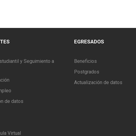
NTES
EGRESADOS
studiantil y Seguimiento a
Beneficios
Postgrados
ación
Actualización de datos
mpleo
ón de datos
ula Virtual