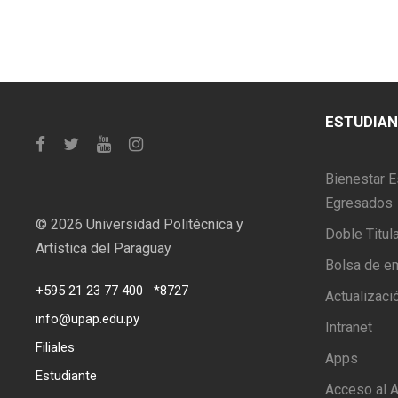
ESTUDIA
Bienestar E
Egresados
©
2026 Universidad Politécnica y
Doble Titul
Artística del Paraguay
Bolsa de e
+595 21 23 77 400
*8727
Actualizaci
info@upap.edu.py
Intranet
Filiales
Apps
Estudiante
Acceso al A