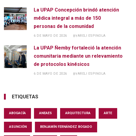
La UPAP Concepción brindó atención
médica integral a más de 150
personas de la comunidad
6 DE MAYO DE 2026
ARELI ESPINOLA
BY
La UPAP Ñemby fortaleció la atención
comunitaria mediante un relevamiento
de protocolos kinésicos
6 DE MAYO DE 2026
ARELI ESPINOLA
BY
ETIQUETAS
ABOGACÍA
ANEAES
ARQUITECTURA
ARTE
ASUNCIÓN
BENJAMÍN FERNÁNDEZ BOGADO