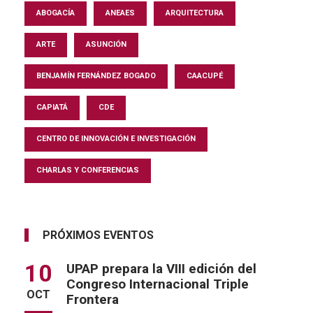
ABOGACÍA
ANEAES
ARQUITECTURA
ARTE
ASUNCIÓN
BENJAMÍN FERNÁNDEZ BOGADO
CAACUPÉ
CAPIATÁ
CDE
CENTRO DE INNOVACIÓN E INVESTIGACIÓN
CHARLAS Y CONFERENCIAS
PRÓXIMOS EVENTOS
10
UPAP prepara la VIII edición del
Congreso Internacional Triple
OCT
Frontera