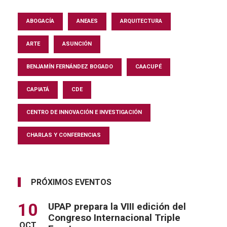
ABOGACÍA
ANEAES
ARQUITECTURA
ARTE
ASUNCIÓN
BENJAMÍN FERNÁNDEZ BOGADO
CAACUPÉ
CAPIATÁ
CDE
CENTRO DE INNOVACIÓN E INVESTIGACIÓN
CHARLAS Y CONFERENCIAS
PRÓXIMOS EVENTOS
10
UPAP prepara la VIII edición del
Congreso Internacional Triple
OCT