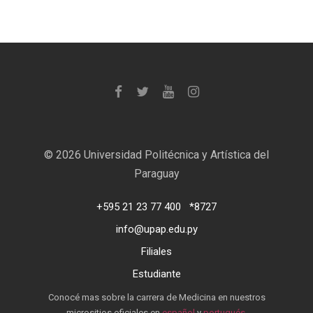
©
2026 Universidad Politécnica y Artística del
Paraguay
+595 21 23 77 400
*8727
info@upap.edu.py
Filiales
Estudiante
Conocé mas sobre la carrera de Medicina en nuestros
micrositios oficiales en
español
y
portugués
.