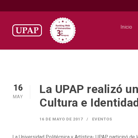
Inicio
La UPAP realizó u
16
MAY
Cultura e Identida
16 DE MAYO DE 2017
EVENTOS
La Universidad Politécnica y Artística- UPAP participó d