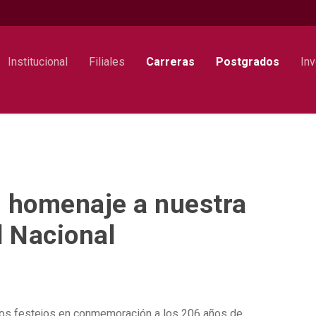
Institucional
Filiales
Carreras
Postgrados
Inv
n homenaje a nuestra
d Nacional
e los festejos en conmemoración a los 206 años de