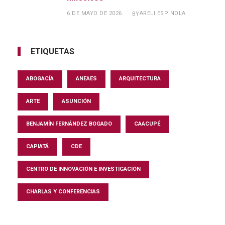
6 DE MAYO DE 2026
ARELI ESPINOLA
BY
ETIQUETAS
ABOGACÍA
ANEAES
ARQUITECTURA
ARTE
ASUNCIÓN
BENJAMÍN FERNÁNDEZ BOGADO
CAACUPÉ
CAPIATÁ
CDE
CENTRO DE INNOVACIÓN E INVESTIGACIÓN
CHARLAS Y CONFERENCIAS