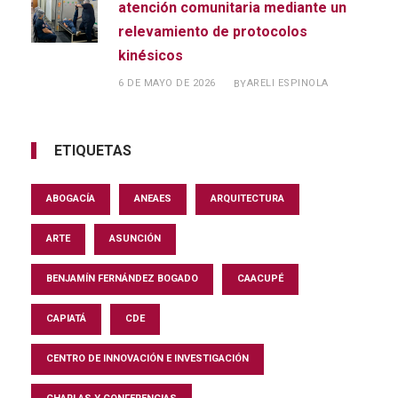
atención comunitaria mediante un
relevamiento de protocolos
kinésicos
6 DE MAYO DE 2026
ARELI ESPINOLA
BY
ETIQUETAS
ABOGACÍA
ANEAES
ARQUITECTURA
ARTE
ASUNCIÓN
BENJAMÍN FERNÁNDEZ BOGADO
CAACUPÉ
CAPIATÁ
CDE
CENTRO DE INNOVACIÓN E INVESTIGACIÓN