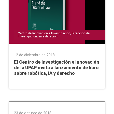
Centro de Innovación e Investigación
,
Dirección de
Investigación
,
Investigación
12 de diciembre de 2018
El Centro de Investigación e Innovación
de la UPAP invita a lanzamiento de libro
sobre robótica, IA y derecho
Asunción
,
Dirección de Investigación
,
Facultad de
Ciencias de la Salud
,
Investigación
,
Proyecto Jahecha
23 de octubre de 2018