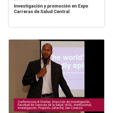
Investigación y promoción en Expo
Carreras de Salud Central
Conferencias & Charlas
,
Dirección de Investigación
,
Facultad de Ciencias de la Salud
,
HUSL
,
Institucional
,
Investigación
,
Proyecto Jahecha
,
San Lorenzo