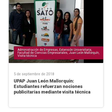
Administración de Empresas
,
Extensión Universitaria
,
Facultad de Ciencias Empresariales
,
Juan León Mallorquín
,
Visita técnica
5 de septiembre de 2018
UPAP Juan León Mallorquín:
Estudiantes refuerzan nociones
publicitarias mediante visita técnica