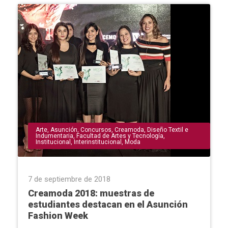
Arte
,
Asunción
,
Concursos
,
Creamoda
,
Diseño Textil e
Indumentaria
,
Facultad de Artes y Tecnología
,
Institucional
,
Interinstitucional
,
Moda
7 de septiembre de 2018
Creamoda 2018: muestras de
estudiantes destacan en el Asunción
Fashion Week