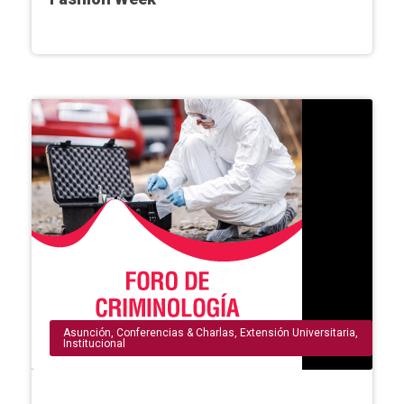
Asunción
,
Conferencias & Charlas
,
Extensión Universitaria
,
Institucional