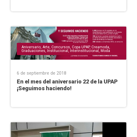
Aniversario
,
Arte
,
Concursos
,
Copa UPAP
,
Creamoda
,
Graduaciones
,
Institucional
,
Interinstitucional
,
Moda
6 de septiembre de 2018
En el mes del aniversario 22 de la UPAP
¡Seguimos haciendo!