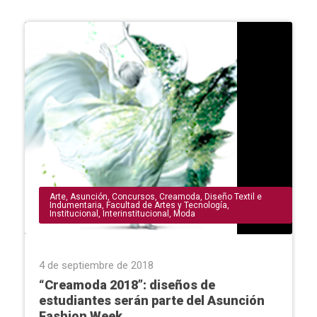
Arte
,
Asunción
,
Concursos
,
Creamoda
,
Diseño Textil e
Indumentaria
,
Facultad de Artes y Tecnología
,
Institucional
,
Interinstitucional
,
Moda
4 de septiembre de 2018
“Creamoda 2018”: diseños de
estudiantes serán parte del Asunción
Fashion Week