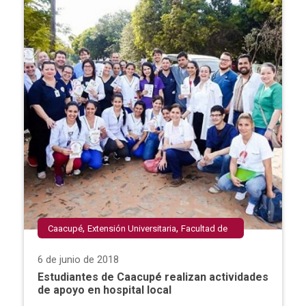
,
,
Caacupé
Extensión Universitaria
Facultad de
,
Ciencias de la Salud
Interinstitucional
6 de junio de 2018
Estudiantes de Caacupé realizan actividades
de apoyo en hospital local