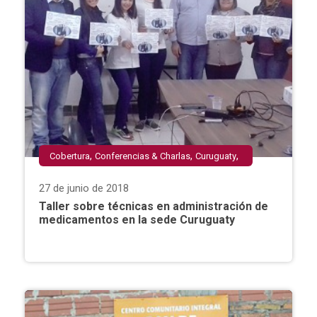
,
,
,
Cobertura
Conferencias & Charlas
Curuguaty
,
Extensión Universitaria
Facultad de Ciencias
27 de junio de 2018
de la Salud
Taller sobre técnicas en administración de
medicamentos en la sede Curuguaty