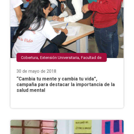
,
,
Cobertura
Extensión Universitaria
Facultad de
,
,
Ciencias Sociales y Humanidades
Facultades
30 de mayo de 2018
,
PJC
Psicología
“Cambia tu mente y cambia tu vida”,
campaña para destacar la importancia de la
salud mental