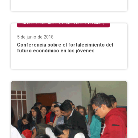
,
,
Ciencias económicas
Conferencias & Charlas
,
Extensión Universitaria
Facultad de Ciencias
5 de junio de 2018
,
Empresariales
San Lorenzo
Conferencia sobre el fortalecimiento del
futuro económico en los jóvenes